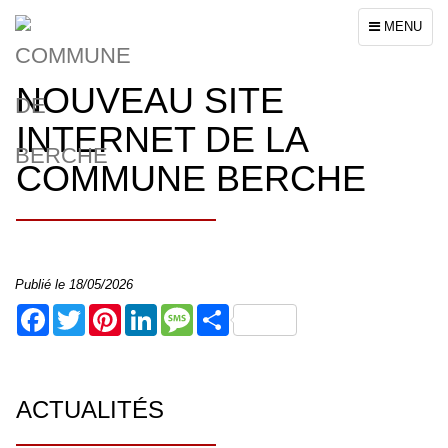
Toggle
MENU
navigation
NOUVEAU SITE
INTERNET DE LA
COMMUNE BERCHE
Publié le 18/05/2026
Facebook
Twitter
Pinterest
LinkedIn
Message
Share
ACTUALITÉS